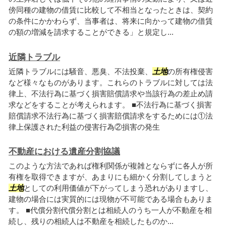
傍同種の建物の借賃に比較して不相当となったときは、契約
の条件にかかわらず、当事者は、将来に向かって建物の借賃
の額の増減を請求することができる」と規定し...
近隣トラブル
近隣トラブルには騒音、悪臭、不法投棄、
土地
の所有権侵害
など様々なものがあります。これらのトラブルに対しては法
律上、不法行為に基づく損害賠償請求や当該行為の差止め請
求などをすることが考えられます。 ■不法行為に基づく損害
賠償請求不法行為に基づく損害賠償請求をするためには①法
律上保護された利益の侵害行為②損害の発生
不動産における遺産分割協議
このような方法であれば権利関係が複雑とならずに各人が所
有権を取得できますが、あまりにも細かく分割してしまうと
土地
としての利用価値が下がってしまう恐れがありますし、
建物の場合には実質的には現物が不可能である場合もありま
す。 ■代償分割代償分割とは相続人のうち一人が不動産を相
続し、残りの相続人は不動産を相続したものか...