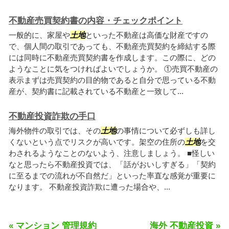
不動産売買契約書の内容・チェックポイント
一般的に、家屋や
土地
といった不動産は高価な財産ですの
で、個人間の取引であっても、不動産売買契約を締結する際
には同時に不動産売買契約書を作成します。この際に、どの
ようなことに気をつければよいでしょうか。 ①売買不動産の
表示まずは売買契約の目的物であると自分で思っている不動
産が、契約書に記載されている不動産と一致して...
不動産投資詐欺の手口
海外物件の取引では、その
土地
の事情について必ずしも詳し
くないという点でリスクが高いです。架空の住所の
土地
を交
わされるようなことのないよう、注意しましょう。 ■怪しい
なと思ったら不動産投資では、「話がおいしすぎる」「契約
に至るまでの流れが不自然だ」といった率直な感覚が重要に
なります。 不動産投資詐欺に遭った場合や、...
« マンション 管理規約
海外 不動産投資 »