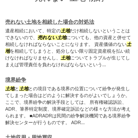
売れない土地を相続した場合の対処法
遺産相続において、特定の
土地
だけ相続しないということは
できないので、
売れない
土地
についても、他の資産と併せて
相続しなければならないことになります。 資産価値のない
土
地
を相続してしまうと、処分しない限り固定資産税を払い続
けなければなりませんし、
土地
についてトラブルが生じてし
まえば管理責任を負わなければならないという...
境界紛争
土地
と
土地
との境目である境界の位置について紛争が発生し
てしまった場合はどのように解決するのがよいでしょうか。
ここで、境界紛争の解決手段としては、 所有権確認訴訟、
ADR、筆界特定制度、境界確定訴訟などの様々な方法が考え
られます。 ■ADRADRは民間の紛争解決機関である境界紛争
解決センターが行うものです。 ADR...
土地収用・用地買収