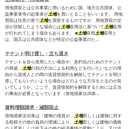
用地買収とは公共事業に用いるために国、地方公共団体、公
益事業者等の起業者が
土地
を買いとることをいいます。 用地
買収は任意の形で
土地
を買収するものですが、用地買収の交
渉が決裂したような場合には
土地
収用法に基づいて
土地
収用
が行われてしまう場合もあります。 ■
土地
収用
土地
収用と
は、国又は公共団体などが特定の公益事業のた...
テナント明け渡し・立ち退き
テナントを自ら使用したい場合や、老朽化のためのテナント
の再築、
土地
の別の方法による利用などを行いたいなどの理
由から賃借人との間の賃貸借契約を解除してテナントを明け
渡してもらいたいような場合はどのような方法をとるのが良
いでしょうか。ここで、賃貸借契約を解除するためには正当
の事由が必要となっています（借地借家法28条...
賃料増額請求・減額阻止
借地借家法32条は「建物の借賃が、
土地
若しくは建物に対す
る租税その他の負担の増減により、
土地
若しくは建物の価格
の上昇若しくは低下その他の経済事情の変動により、又は近