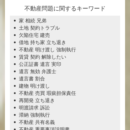
不動産問題に関するキーワード
家 相続 兄弟
土地 契約トラブル
欠陥住宅 建売
借地 持ち家 立ち退き
不動産 明け渡し 強制執行
賃貸 契約 解除したい
公正証書 遺言 実印
遺言 無効 弁護士
遺言書 割合
建物 明け渡し
不動産 売買 瑕疵担保責任
再開発 立ち退き
明渡請求 訴訟
滞納 強制執行
不動産 共有名義
不動産 重要事項説明書