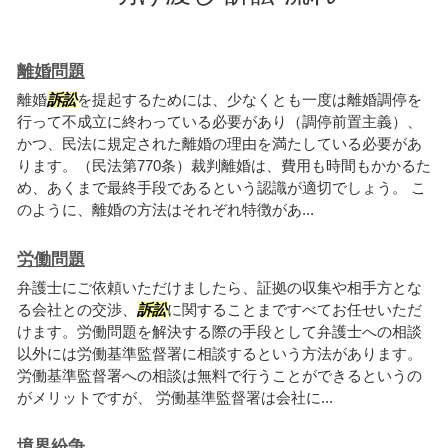
離婚問題
離婚
訴訟
を提起するためには、少なくとも一度は離婚調停を
行って不成立に終わっている必要があり（調停前置主義）、
かつ、民法に規定された離婚の理由を満たしている必要があ
ります。（民法第770条）裁判離婚は、費用も時間もかかるた
め、あくまで最終手段であるという認識が適切でしょう。 こ
のように、離婚の方法はそれぞれ特徴があ...
労働問題
弁護士にご依頼いただけましたら、証拠の収集や相手方とな
る会社との交渉、
訴訟
に関することまですべてお任せいただ
けます。労働問題を解決する際の手段として弁護士への相談
以外には労働基準監督署に相談するという方法があります。
労働基準監督署への相談は無料で行うことができるというの
がメリットですが、 労働基準監督署は会社に...
境界紛争