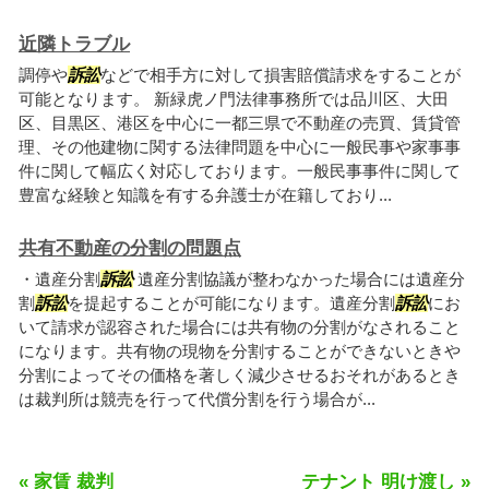
近隣トラブル
調停や
訴訟
などで相手方に対して損害賠償請求をすることが
可能となります。 新緑虎ノ門法律事務所では品川区、大田
区、目黒区、港区を中心に一都三県で不動産の売買、賃貸管
理、その他建物に関する法律問題を中心に一般民事や家事事
件に関して幅広く対応しております。一般民事事件に関して
豊富な経験と知識を有する弁護士が在籍しており...
共有不動産の分割の問題点
・遺産分割
訴訟
遺産分割協議が整わなかった場合には遺産分
割
訴訟
を提起することが可能になります。遺産分割
訴訟
にお
いて請求が認容された場合には共有物の分割がなされること
になります。共有物の現物を分割することができないときや
分割によってその価格を著しく減少させるおそれがあるとき
は裁判所は競売を行って代償分割を行う場合が...
« 家賃 裁判
テナント 明け渡し »