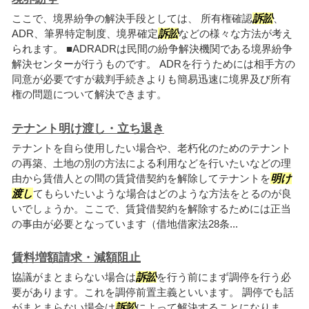
ここで、境界紛争の解決手段としては、 所有権確認
訴訟
、
ADR、筆界特定制度、境界確定
訴訟
などの様々な方法が考え
られます。 ■ADRADRは民間の紛争解決機関である境界紛争
解決センターが行うものです。 ADRを行うためには相手方の
同意が必要ですが裁判手続きよりも簡易迅速に境界及び所有
権の問題について解決できます。
テナント明け渡し・立ち退き
テナントを自ら使用したい場合や、老朽化のためのテナント
の再築、土地の別の方法による利用などを行いたいなどの理
由から賃借人との間の賃貸借契約を解除してテナントを
明け
渡し
てもらいたいような場合はどのような方法をとるのが良
いでしょうか。ここで、賃貸借契約を解除するためには正当
の事由が必要となっています（借地借家法28条...
賃料増額請求・減額阻止
協議がまとまらない場合は
訴訟
を行う前にまず調停を行う必
要があります。これを調停前置主義といいます。 調停でも話
がまとまらない場合は
訴訟
によって解決することになりま