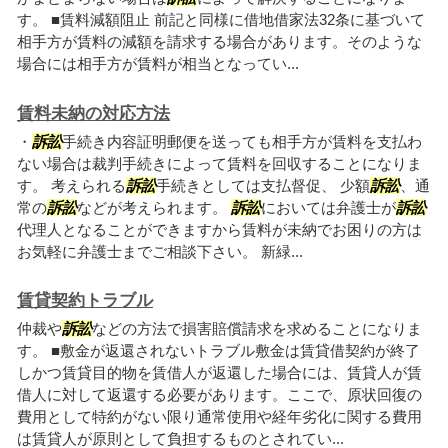
す。 ■賃料減額阻止 前記と同様に借地借家法32条に基づいて
相手方が賃料の減額を請求する場合があります。そのような
場合には相手方が賃料が相当となってい...
賃料未納の対応方法
・
訴訟
手続き内容証明郵便を送っても相手方が賃料を支払わ
ない場合は裁判手続きによって賃料を回収することになりま
す。 考えられる
訴訟
手続きとしては支払督促、 少額
訴訟
、通
常の
訴訟
などが考えられます。
訴訟
においては弁護士が
訴訟
代理人となることができますから賃料が未納でお困りの方は
お気軽に弁護士までご相談下さい。 新緑...
賃貸契約トラブル
仲裁や
訴訟
などの方法で損害賠償請求を求めることになりま
す。 ■敷金が返還されないトラブル敷金は賃貸借契約が終了
しかつ賃貸目的物を賃借人が返還した場合には、賃貸人が賃
借人に対して返還する必要があります。ここで、原状回復の
費用として特約がない限り通常使用や経年劣化に関する費用
は賃貸人が原則として負担するものとされてい...