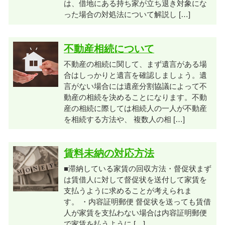
は、借地にある持ち家が立ち退き対象にな
った場合の対処法について解説し […]
不動産相続について
不動産の相続に関して、まず遺言がある場
合はしっかりと遺言を確認しましょう。遺
言がない場合には遺産分割協議によって不
動産の相続を決めることになります。不動
産の相続に際しては相続人の一人が不動産
を相続する方法や、 複数人の相 […]
賃料未納の対応方法
■滞納している家賃の回収方法・督促状まず
は賃借人に対して督促状を送付して家賃を
支払うように求めることが考えられま
す。 ・内容証明郵便 督促状を送っても賃借
人が家賃を支払わない場合は内容証明郵便
で家賃を払うように […]