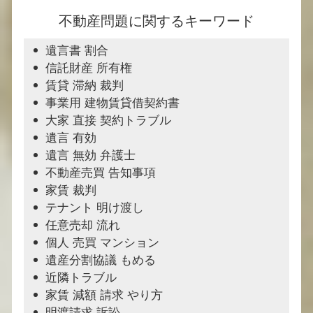
不動産問題に関するキーワード
遺言書 割合
信託財産 所有権
賃貸 滞納 裁判
事業用 建物賃貸借契約書
大家 直接 契約トラブル
遺言 有効
遺言 無効 弁護士
不動産売買 告知事項
家賃 裁判
テナント 明け渡し
任意売却 流れ
個人 売買 マンション
遺産分割協議 もめる
近隣トラブル
家賃 減額 請求 やり方
明渡請求 訴訟