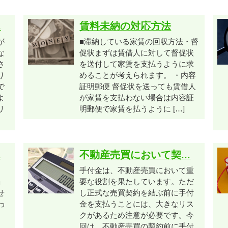
.
賃料未納の対応方法
が
■滞納している家賃の回収方法・督
な
促状まずは賃借人に対して督促状
さ
を送付して家賃を支払うように求
り
めることが考えられます。 ・内容
で
証明郵便 督促状を送っても賃借人
よ
が家賃を支払わない場合は内容証
リ
明郵便で家賃を払うように […]
.
不動産売買において契...
、
手付金は、不動産売買において重
」
要な役割を果たしています。ただ
せ
し正式な売買契約を結ぶ前に手付
わ
金を支払うことには、大きなリス
クがあるため注意が必要です。今
回は、不動産売買の契約前に手付