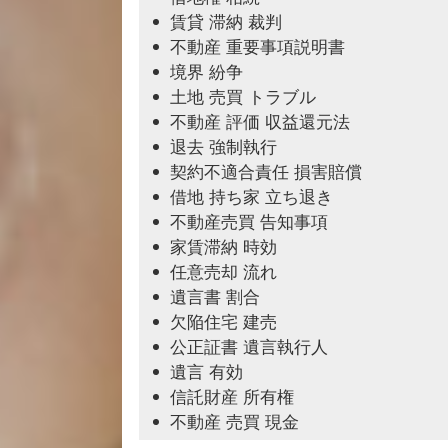
賃貸 滞納 裁判
不動産 重要事項説明書
境界 紛争
土地 売買 トラブル
不動産 評価 収益還元法
退去 強制執行
契約不適合責任 損害賠償
借地 持ち家 立ち退き
不動産売買 告知事項
家賃滞納 時効
任意売却 流れ
遺言書 割合
欠陥住宅 建売
公正証書 遺言執行人
遺言 有効
信託財産 所有権
不動産 売買 現金