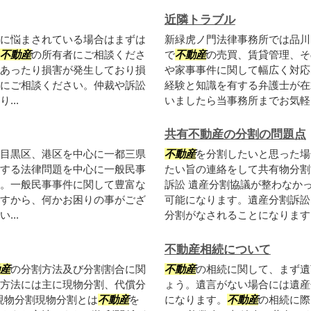
近隣トラブル
に悩まされている場合はまずは
新緑虎ノ門法律事務所では品川
不動産
の所有者にご相談くださ
で
不動産
の売買、賃貸管理、そ
あったり損害が発生しており損
や家事事件に関して幅広く対応
にご相談ください。仲裁や訴訟
経験と知識を有する弁護士が在
..
いましたら当事務所までお気軽に
共有不動産の分割の問題点
目黒区、港区を中心に一都三県
不動産
を分割したいと思った場
する法律問題を中心に一般民事
たい旨の連絡をして共有物分割
。一般民事事件に関して豊富な
訴訟 遺産分割協議が整わなか
すから、何かお困りの事がござ
可能になります。遺産分割訴訟
..
分割がなされることになります。
不動産相続について
産
の分割方法及び分割割合に関
不動産
の相続に関して、まず遺
方法には主に現物分割、代償分
ょう。遺言がない場合には遺産
現物分割現物分割とは
不動産
を
になります。
不動産
の相続に際