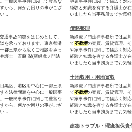
。一般民事事件に関して豊富な
や家事事件に関して幅広く対応
すから、何かお困りの事がござ
経験と知識を有する弁護士が在
..
いましたら当事務所までお気軽に
債務整理
、交通事故問題をはじめとして、
新緑虎ノ門法律事務所では品川
談を承っております。東京都港
で
不動産
の売買、賃貸管理、そ
一都三県から広くご相談を承っ
や家事事件に関して幅広く対応
弁護士 斉藤 潤(新緑虎ノ門法
経験と知識を有する弁護士が在
いましたら当事務所までお気軽に
土地収用・用地買収
目黒区、港区を中心に一都三県
新緑虎ノ門法律事務所では品川
する法律問題を中心に一般民事
で
不動産
の売買、賃貸管理、そ
。一般民事事件に関して豊富な
や家事事件に関して幅広く対応
すから、何かお困りの事がござ
経験と知識を有する弁護士が在
..
いましたら当事務所までお気軽に
建築トラブル・瑕疵担保責