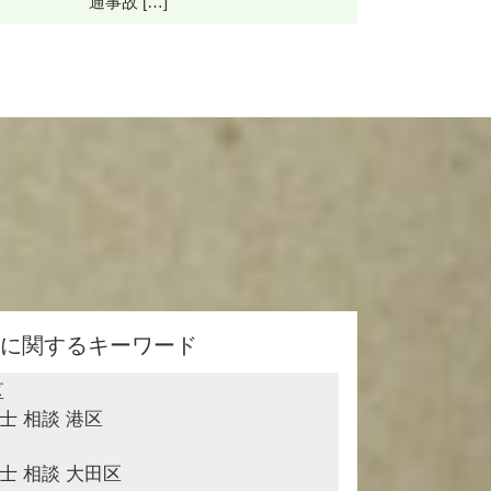
通事故 […]
に関するキーワード
区
士 相談 港区
士 相談 大田区