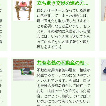
.
立ち退き交渉の進め方...
て
自分がオーナーとなっている建物
が老朽化してしまった場合には、
第
建て替えたり取り壊したりするこ
で
とも必要になると思います。もっ
に
とも、その建物に入居者がいる場
う
合には、いったん立ち退いてもら
借
ってからでないと建て替えや取り
壊しをする […]
.
共有名義の不動産の相...
る
不動産が共有名義の場合、相続が
行
発生するとトラブルになりやすい
た
といわれています。今回は、自宅
ま
を夫婦の共有名義として所有して
き
おり、夫婦の一方が亡くなった場
」
合、どのように相続していけばい
号・
いのかについて考えていきたいと