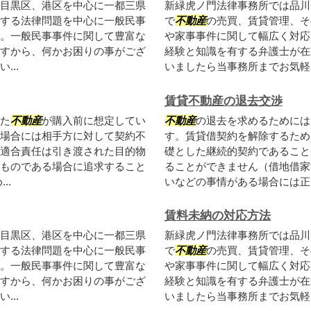
目黒区、港区を中心に一都三県
新緑虎ノ門法律事務所では品川
する法律問題を中心に一般民事
で
不動産
の売買、賃貸管理、そ
。一般民事事件に関して豊富な
や家事事件に関して幅広く対応
すから、何かお困りの事がござ
経験と知識を有する弁護士が在
..
いましたら当事務所までお気軽に
賃貸不動産の退去交渉
た
不動産
が購入前に想定してい
不動産
の退去を求めるためには
場合には相手方に対して契約不
す。賃貸借契約を解除するため
適合責任は引き渡された目的物
礎とした継続的契約であること
ものである場合に追求すること
ることができません（借地借家
..
いなどの事情がある場合には正当
賃料未納の対応方法
目黒区、港区を中心に一都三県
新緑虎ノ門法律事務所では品川
する法律問題を中心に一般民事
で
不動産
の売買、賃貸管理、そ
。一般民事事件に関して豊富な
や家事事件に関して幅広く対応
すから、何かお困りの事がござ
経験と知識を有する弁護士が在
..
いましたら当事務所までお気軽に