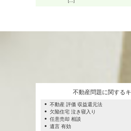
[…]
不動産問題に関する
不動産 評価 収益還元法
欠陥住宅 泣き寝入り
任意売却 相談
遺言 有効