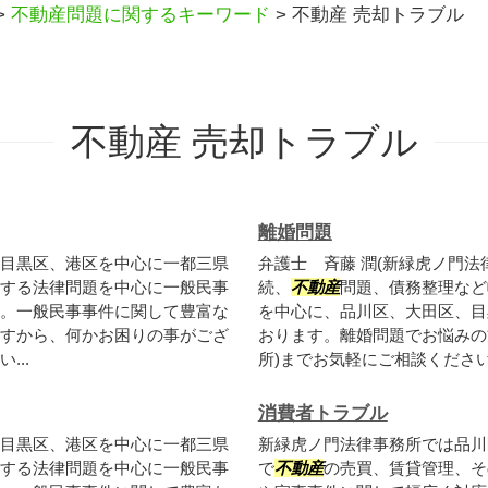
>
不動産問題に関するキーワード
>
不動産 売却トラブル
不動産 売却トラブル
離婚問題
目黒区、港区を中心に一都三県
弁護士 斉藤 潤(新緑虎ノ門
する法律問題を中心に一般民事
続、
不動産
問題、債務整理など
。一般民事事件に関して豊富な
を中心に、品川区、大田区、目
すから、何かお困りの事がござ
おります。離婚問題でお悩みの
..
所)までお気軽にご相談くださ
消費者トラブル
目黒区、港区を中心に一都三県
新緑虎ノ門法律事務所では品川
する法律問題を中心に一般民事
で
不動産
の売買、賃貸管理、そ