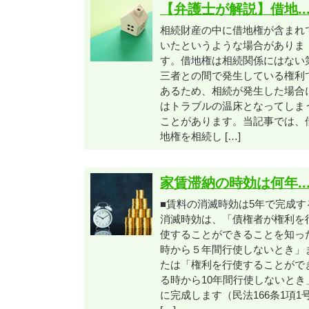
【弁護士が解説】借地..
相続財産の中に借地権が含まれ
いたというような場合がありま
す。借地権は相続関係にはない
三者との間で発生している権利
あるため、相続が発生した場合
はトラブルの温床となってしま
ことがあります。当記事では、
地権を相続し […]
家賃滞納の時効は何年..
■賃料の消滅時効は5年で完成す
消滅時効は、「債権者が権利を
使することができることを知っ
時から５年間行使しないとき」
たは「権利を行使することがで
る時から10年間行使しないとき
に完成します（民法166条1項1