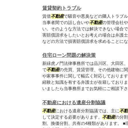
賃貸契約トラブル
賃借
不動産
で騒音や悪臭などの隣人トラブル
当事者間での話し合いや
不動産
の管理会社や
い。そのような方法では解決できない場合で
害賠償請求をしたいとお考えの場合は弁護士
などの方法で損害賠償請求を求めることになり.
住宅ローン問題の解決策
新緑虎ノ門法律事務所では品川区、大田区、
で
不動産
の売買、賃貸管理、その他建物に関
や家事事件に関して幅広く対応しております
経験と知識を有する弁護士が在籍しておりま
いましたら当事務所までお気軽にご相談下さい.
不動産における遺産分割協議
不動産
における遺産分割協議では、主に
不動
して決定する必要があります。
不動産
の分割
割、換価分割、共有の4種類があります。 ■