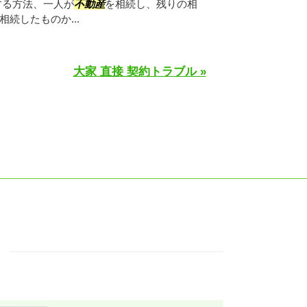
する方法、一人が
不動産
を相続し、残りの相
相続したものか...
大家 直接 契約トラブル »