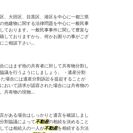
区、大田区、目黒区、港区を中心に一都三県
の他建物に関する法律問題を中心に一般民事
しております。一般民事事件に関して豊富な
籍しておりますから、何かお困りの事がござ
ご相談下さい...
合にはまず他の共有者に対して共有物分割し
協議を行うようにしましょう。 ・遺産分割
った場合には遺産分割訴訟を提起することが
において請求が認容された場合には共有物の
共有物の現物...
言がある場合はしっかりと遺言を確認しまし
分割協議によって
不動産
の相続を決めること
しては相続人の一人が
不動産
を相続する方法