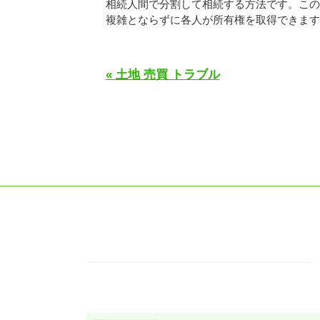
相続人間で分割して相続する方法です。この
複雑とならずに各人が所有権を取得できます..
« 土地 売買 トラブル