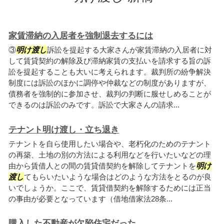
家賃滞納の入居者を強制退去するには
③
明け渡し
訴訟を提起する大家さんが家賃滞納の入居者に対
して賃貸契約の解除及び滞納家賃の支払いを請求する旨の訴
訟を提起することも大いに考えられます。裁判所の紛争解決
制度には訴訟のほかに調停や仲裁などの制度がありますが、
債務者を強制的に参加させ、裁判の判断に服せしめることが
できるのは訴訟のみです。訴訟で大家さんの請求...
テナント明け渡し・立ち退き
テナントを自ら使用したい場合や、老朽化のためのテナント
の再築、土地の別の方法による利用などを行いたいなどの理
由から賃借人との間の賃貸借契約を解除してテナントを
明け
渡し
てもらいたいような場合はどのような方法をとるのが良
いでしょうか。ここで、賃貸借契約を解除するためには正当
の事由が必要となっています（借地借家法28条...
購入した不動産が欠陥住宅だった