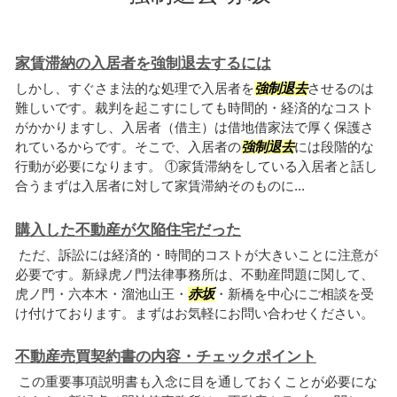
家賃滞納の入居者を強制退去するには
しかし、すぐさま法的な処理で入居者を
強制退去
させるのは
難しいです。裁判を起こすにしても時間的・経済的なコスト
がかかりますし、入居者（借主）は借地借家法で厚く保護さ
れているからです。そこで、入居者の
強制退去
には段階的な
行動が必要になります。 ①家賃滞納をしている入居者と話し
合うまずは入居者に対して家賃滞納そのものに...
購入した不動産が欠陥住宅だった
ただ、訴訟には経済的・時間的コストが大きいことに注意が
必要です。新緑虎ノ門法律事務所は、不動産問題に関して、
虎ノ門・六本木・溜池山王・
赤坂
・新橋を中心にご相談を受
け付けております。まずはお気軽にお問い合わせください。
不動産売買契約書の内容・チェックポイント
この重要事項説明書も入念に目を通しておくことが必要にな